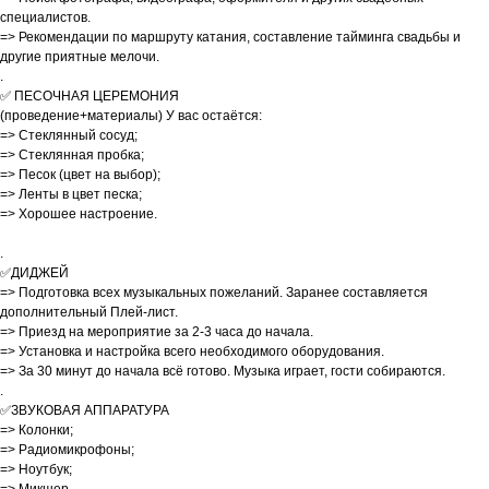
специалистов.
=> Рекомендации по маршруту катания, составление тайминга свадьбы и
другие приятные мелочи.
.
✅ ПЕСОЧНАЯ ЦЕРЕМОНИЯ
(проведение+материалы) У вас остаётся:
=> Стеклянный сосуд;
=> Стеклянная пробка;
=> Песок (цвет на выбор);
=> Ленты в цвет песка;
=> Хорошее настроение.
.
✅ДИДЖЕЙ
=> Подготовка всех музыкальных пожеланий. Заранее составляется
дополнительный Плей-лист.
=> Приезд на мероприятие за 2-3 часа до начала.
=> Установка и настройка всего необходимого оборудования.
=> За 30 минут до начала всё готово. Музыка играет, гости собираются.
.
✅ЗВУКОВАЯ АППАРАТУРА
=> Колонки;
=> Радиомикрофоны;
=> Ноутбук;
=> Микшер.