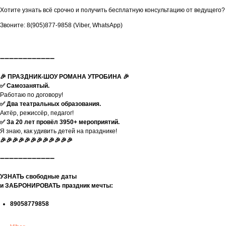
Хотите узнать всё срочно и получить бесплатную консультацию от ведущего?
Звоните: 8(905)877-9858 (Viber, WhatsApp)
➖➖➖➖➖➖➖➖➖➖➖➖
🎉 ПРАЗДНИК-ШОУ РОМАНА УТРОБИНА 🎉
✅ Самозанятый.
Работаю по договору!
✅ Два театральных образования.
Актёр, режиссёр, педагог!
✅ За 20 лет провёл 3950+ мероприятий.
Я знаю, как удивить детей на празднике!
🎉🎉🎉🎉🎉🎉🎉🎉🎉🎉🎉🎉
➖➖➖➖➖➖➖➖➖➖➖➖
УЗНАТЬ свободные даты
и ЗАБРОНИРОВАТЬ праздник мечты:
89058779858