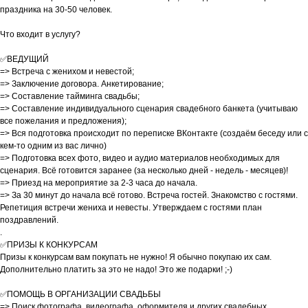
праздника на 30-50 человек.
Что входит в услугу?
✅ВЕДУЩИЙ
=> Встреча с женихом и невестой;
=> Заключение договора. Анкетирование;
=> Составление тайминга свадьбы;
=> Составление индивидуального сценария свадебного банкета (учитываю
все пожелания и предложения);
=> Вся подготовка происходит по переписке ВКонтакте (создаём беседу или с
кем-то одним из вас лично)
=> Подготовка всех фото, видео и аудио материалов необходимых для
сценария. Всё готовится заранее (за несколько дней - недель - месяцев)!
=> Приезд на мероприятие за 2-3 часа до начала.
=> За 30 минут до начала всё готово. Встреча гостей. Знакомство с гостями.
Репетиция встречи жениха и невесты. Утверждаем с гостями план
поздравлений.
.
✅ПРИЗЫ К КОНКУРСАМ
Призы к конкурсам вам покупать не нужно! Я обычно покупаю их сам.
Дополнительно платить за это не надо! Это же подарки! ;-)
✅ПОМОЩЬ В ОРГАНИЗАЦИИ СВАДЬБЫ
=> Поиск фотографа, видеографа, оформителя и других свадебных