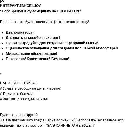
р.
ИНТЕРАКТИВНОЕ ШОУ
"Ceребрянaя Шоу-вeчеpинкa нa НОВЫЙ ГОД"
Поверьте - это будет поистине фантастическое шоу!
Два аниматора!
Двадцать кг серебряных лент!
Пушка ветродуйка для создания серебряной вьюги!
Сценическое освещение для создания волшебной атмосферы!
Музыкальное оборудование!
Безопасно! Качественно! Без пыли!
.
НАПИШИТЕ СЕЙЧАС
# Узнайте свободные даты и время!
# Получите бонусы!
# Закажите праздник мечты!
Будет весело и круто?
Да! На детском шоу всегда царит полнейший беспорядок, но главное, что
приводит детей в восторг - "ЗА ЭТО НИЧЕГО НЕ БУДЕТ!"