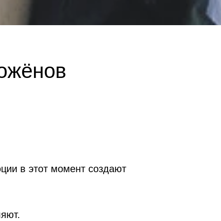
ожёнов
оции в этот момент создают
ляют.