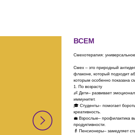
ВСЕМ
Смехотерапия: универсальное
Смех – это природный антидеп
флаконе, который подходит а
которым особенно показана с
1. По возрасту
👶 Дети– развивает эмоционал
иммунитет.
🎓 Студенты– помогает бороть
креативность.
💼 Взрослые– профилактика в
продуктивности.
👵 Пенсионеры– замедляет ста