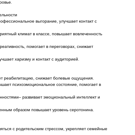
ровье.
ельности
профессиональное выгорание, улучшает контакт с
оприятный климат в классе, повышает вовлеченность
реативность, помогает в переговорах, снижает
учшает харизму и контакт с аудиторией.
ет реабилитацию, снижает болевые ощущения.
чшает психоэмоциональное состояние, помогает в
нностями– развивает эмоциональный интеллект и
венным образом повышает уровень серотонина.
яться с родительским стрессом, укрепляет семейные