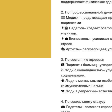
поддерживает физическое здо
2. По профессиональной деят
👨‍⚕️ Медики– предотвращает 
пациентами.
👨‍🏫 Педагоги– создает благ
учеников.
👨‍💼 Бизнесмены– усиливает к
стресс.
🎭 Артисты– раскрепощает, ул
3. По состоянию здоровья
🏥 Пациенты больниц– ускоря
♿ Люди с инвалидностью– улу
социализации.
🧠 Люди с ментальными особе
коммуникативные навыки.
💔 Люди в депрессии– естест
4. По социальному статусу
👪 Родители– помогает справл