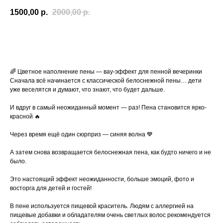
1500,00
р.
2000,00
р.
ДОБАВИТЬ В КОМБО-ЗАКАЗ
🌈 Цветное наполнение пены — вау-эффект для пенной вечеринки
Сначала всё начинается с классической белоснежной пены… дети
уже веселятся и думают, что знают, что будет дальше.
И вдруг в самый неожиданный момент — раз! Пена становится ярко-
красной 🔥
Через время ещё один сюрприз — синяя волна 💙
А затем снова возвращается белоснежная пена, как будто ничего и не
было.
Это настоящий эффект неожиданности, больше эмоций, фото и
восторга для детей и гостей!
В пене используется пищевой краситель. Людям с аллергией на
пищевые добавки и обладателям очень светлых волос рекомендуется