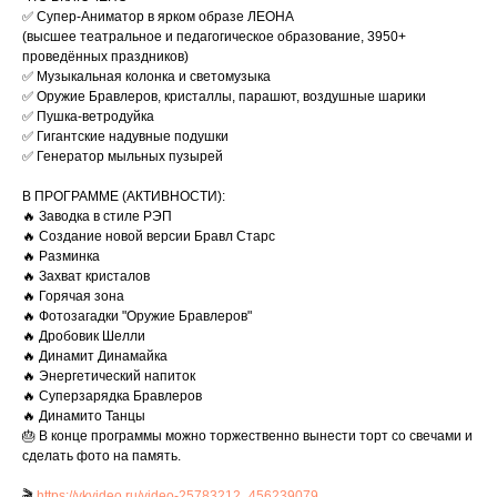
✅ Супер-Аниматор в ярком образе ЛЕОНА
(высшее театральное и педагогическое образование, 3950+
проведённых праздников)
✅ Музыкальная колонка и светомузыка
✅ Оружие Бравлеров, кристаллы, парашют, воздушные шарики
✅ Пушка-ветродуйка
✅ Гигантские надувные подушки
✅ Генератор мыльных пузырей
В ПРОГРАММЕ (АКТИВНОСТИ):
🔥 Заводка в стиле РЭП
🔥 Создание новой версии Бравл Старс
🔥 Разминка
🔥 Захват кристалов
🔥 Горячая зона
🔥 Фотозагадки "Оружие Бравлеров"
🔥 Дробовик Шелли
🔥 Динамит Динамайка
🔥 Энергетический напиток
🔥 Суперзарядка Бравлеров
🔥 Динамито Танцы
🎂 В конце программы можно торжественно вынести торт со свечами и
сделать фото на память.
🎬
https://vkvideo.ru/video-25783212_456239079