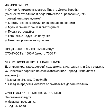
ЧТО ВКЛЮЧЕНО
✅ Супер-Аниматор в костюме Пирата Джека Воробья
(высшее театральное и педагогическое образование, 3950+
проведённых праздников)
✅ Канаты, якоря, корабли, ядра, парашют, шарики
✅ Музыкальная колонка и светомузыка
✅ Пушка-ветродуйка
✅ Гигантские надувные подушки
✅ Генератор мыльных пузырей
ПРОДОЛЖИТЕЛЬНОСТЬ: 60 минут
СТОИМОСТЬ: 4500 ₽ (вместо 7000 ₽)
МЕСТО ПРОВЕДЕНИЯ НА ВАШ ВЫБОР
Дом, квартира, кафе, детский сад, школа, дача, улица или база отдыха.
🚗 Приезжаю заранее на своём автомобиле - праздник начнётся
вовремя👍
* Выезд по Ижевску (0 рублей)
* Выезд за пределы Ижевска оплачивается дополнительно
СУПЕР-ДОПОЛНЕНИЯ (ПО ЖЕЛАНИЮ)
На свежем воздухе:
⭐️ Мыльная вечеринка
⭐️ Водный батл