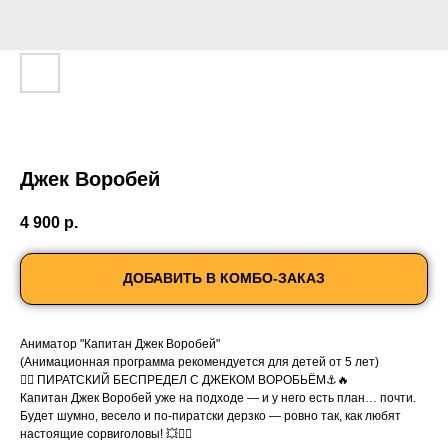
Джек Воробей
4 900
р.
ДОБАВИТЬ В КОМБО-ЗАКАЗ
Аниматор "Капитан Джек Воробей"
(Анимационная программа рекомендуется для детей от 5 лет)
🏴‍☠️ ПИРАТСКИЙ БЕСПРЕДЕЛ С ДЖЕКОМ ВОРОБЬЁМ⚓️🔥
Капитан Джек Воробей уже на подходе — и у него есть план… почти.
Будет шумно, весело и по-пиратски дерзко — ровно так, как любят
настоящие сорвиголовы! 💥🏴‍☠️